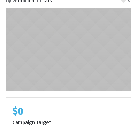
by
verbocom
in
Cats
4
$0
Campaign Target