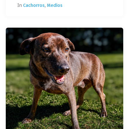
In
,
Cachorros
Medios