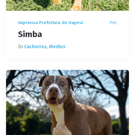
Pet
Imprensa Prefeitura de Itapevi
Simba
In
,
Cachorros
Medios