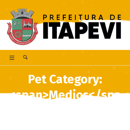
Pet Category:
<span>Medios</spa
n>
Home
/
Medios