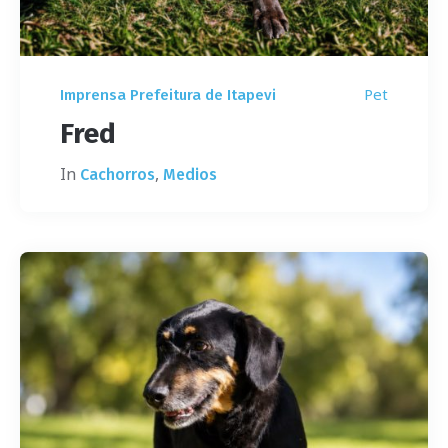
Pet
Imprensa Prefeitura de Itapevi
Fred
In
,
Cachorros
Medios