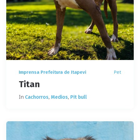
Pet
Imprensa Prefeitura de Itapevi
Titan
In
,
,
Cachorros
Medios
Pit bull