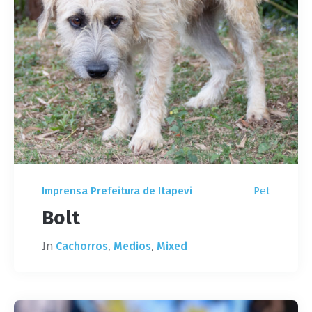
Pet
Imprensa Prefeitura de Itapevi
Bolt
In
,
,
Cachorros
Medios
Mixed