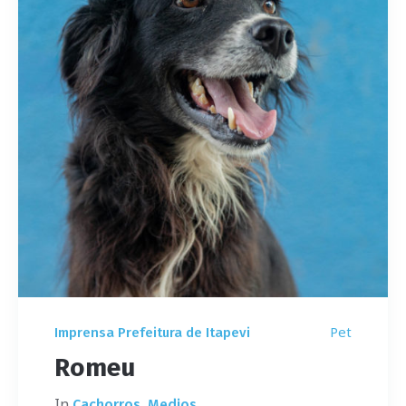
Pet
Imprensa Prefeitura de Itapevi
Romeu
In
,
Cachorros
Medios