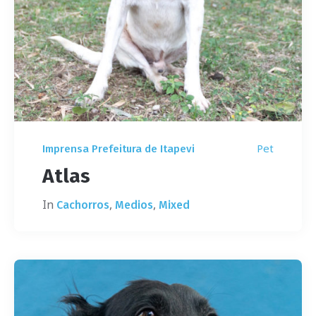
Pet
Imprensa Prefeitura de Itapevi
Atlas
In
,
,
Cachorros
Medios
Mixed