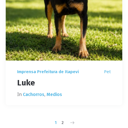
Pet
Imprensa Prefeitura de Itapevi
Luke
In
,
Cachorros
Medios
1
2